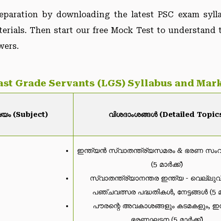
eparation by downloading the latest PSC exam syll
erials. Then start our free Mock Test to understand 
wers.
ast Grade Servants (LGS) Syllabus and Mark
യം (Subject)
വിശദാംശങ്ങൾ (Detailed Topic
ഇന്ത്യൻ സ്വാതന്ത്ര്യസമരം & ഭരണ സം
(5 മാർക്ക്)
സ്വാതന്ത്ര്യാനന്തര ഇന്ത്യ - വെല്ലു
പഞ്ചവത്സര പദ്ധതികൾ, നേട്ടങ്ങൾ (5 മാ
പൗരന്റെ അവകാശങ്ങളും കടമകളും, ഇന
ഭരണഘടന (5 മാർക്ക്)