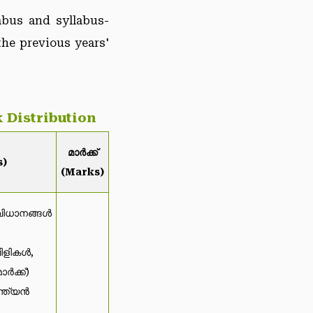
abus and syllabus-
the previous years'
 Distribution
മാർക്ക്
s)
(Marks)
വിധാനങ്ങൾ
വിളികൾ,
ർക്ക്)
്ത്യൻ