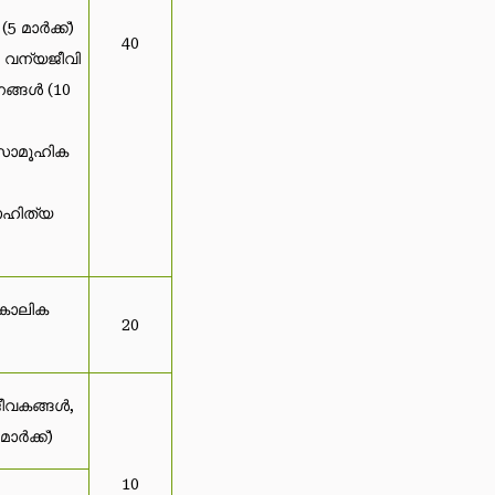
5 മാർക്ക്)
40
, വന്യജീവി
ങ്ങൾ (10
 സാമൂഹിക
സാഹിത്യ
കാലിക
20
ീവകങ്ങൾ,
ാർക്ക്)
10