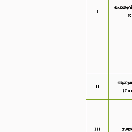
പൊതുവി
I
K
ആനുകാ
II
(Cur
III
സയൻ