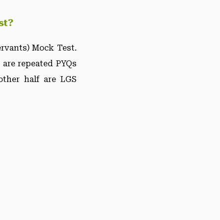
st?
ervants) Mock Test.
s are repeated PYQs
other half are LGS