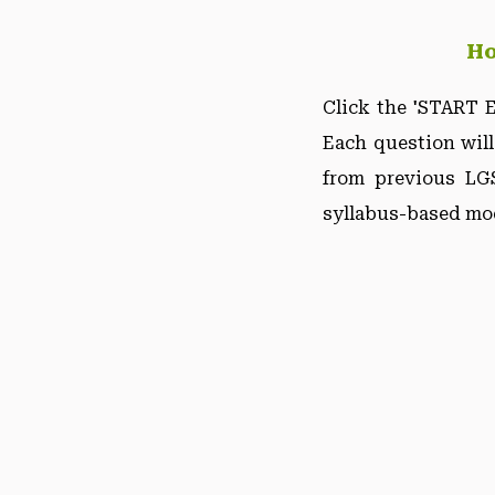
Ho
Click the 'START E
Each question will
from previous LGS
syllabus-based mod