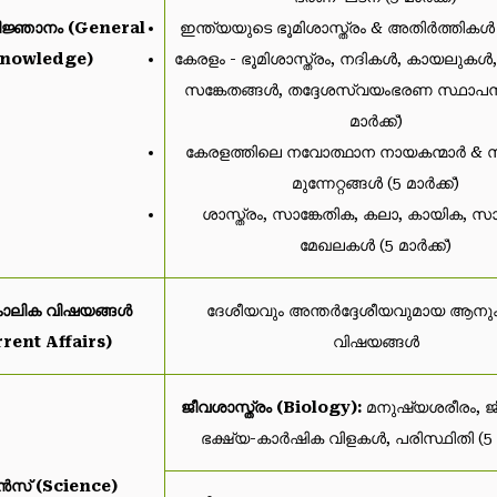
ജ്ഞാനം (General
ഇന്ത്യയുടെ ഭൂമിശാസ്ത്രം & അതിർത്തികൾ (
nowledge)
കേരളം - ഭൂമിശാസ്ത്രം, നദികൾ, കായലുകൾ
സങ്കേതങ്ങൾ, തദ്ദേശസ്വയംഭരണ സ്ഥാപന
മാർക്ക്)
കേരളത്തിലെ നവോത്ഥാന നായകന്മാർ &
മുന്നേറ്റങ്ങൾ (5 മാർക്ക്)
ശാസ്ത്രം, സാങ്കേതിക, കലാ, കായിക, 
മേഖലകൾ (5 മാർക്ക്)
ലിക വിഷയങ്ങൾ
ദേശീയവും അന്തർദ്ദേശീയവുമായ ആനു
rent Affairs)
വിഷയങ്ങൾ
ജീവശാസ്ത്രം (Biology):
മനുഷ്യശരീരം, ജ
ഭക്ഷ്യ-കാർഷിക വിളകൾ, പരിസ്ഥിതി (5 മ
സ് (Science)