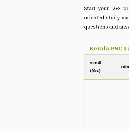
Start your LGS pr
oriented study mat
questions and ans
Kerala PSC L
നമ്പർ
വിഷ
(No.)